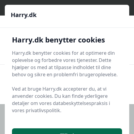
Harry.dk
Harry.dk
Harry.dk
Harry.dk benytter cookies
Men
Søg nu
Søg nu
Harry.dk benytter cookies for at optimere din
oplevelse og forbedre vores tjenester. Dette
Alle artikler og Guides
hjælper os med at tilpasse indholdet til dine
behov og sikre en problemfri brugeroplevelse.
Se alle 0 indlæg i kategorien Alle artikler og Guides på
Ved at bruge Harry.dk accepterer du, at vi
Harry.dk
anvender cookies. Du kan finde yderligere
detaljer om vores databeskyttelsespraksis i
vores privatlivspolitik.
KONTAKT HARRY.DK
Kontakt Harry.dk på vores centralmail
bggd@bggd.dk