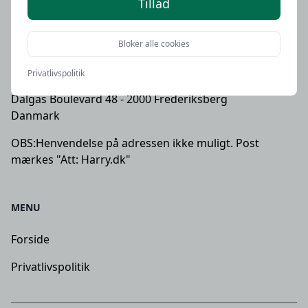
- mærk mailen Harry.dk
Tillad
Bloker alle cookies
UDGIVER
Privatlivspolitik
BGGD Digital ApS - CVR: 34482853
Dalgas Boulevard 48 - 2000 Frederiksberg
Danmark
OBS:
Henvendelse på adressen ikke muligt. Post
mærkes "Att: Harry.dk"
MENU
Forside
Privatlivspolitik